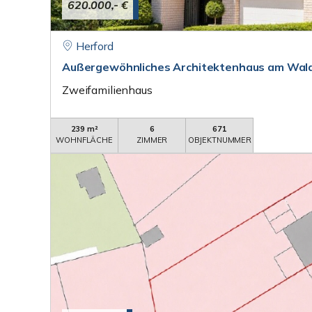
620.000,- €
Herford
Außergewöhnliches Architektenhaus am Wal
Zweifamilienhaus
239 m²
6
671
WOHNFLÄCHE
ZIMMER
OBJEKTNUMMER