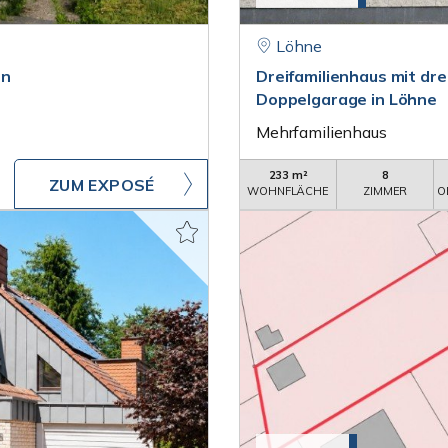
Löhne
en
Dreifamilienhaus mit dr
Doppelgarage in Löhne
Mehrfamilienhaus
233 m²
8
ZUM EXPOSÉ
WOHNFLÄCHE
ZIMMER
O