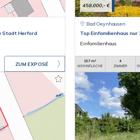
458.000,- €
Bad Oeynhausen
e Stadt Herford
Top Einfamilienhaus nur
Einfamilienhaus
157 m²
4
ZUM EXPOSÉ
WOHNFLÄCHE
ZIMMER
O