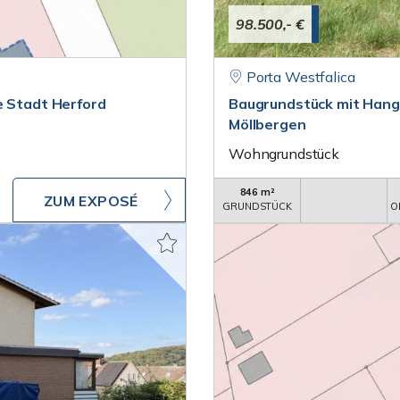
98.500,- €
Porta Westfalica
e Stadt Herford
Baugrundstück mit Hangla
Möllbergen
Wohngrundstück
846 m²
ZUM EXPOSÉ
GRUNDSTÜCK
O