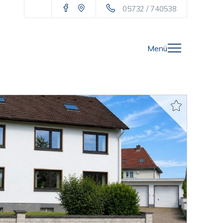
05732 / 740538
Menü