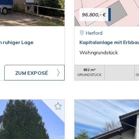
96.800,- €
Herford
n ruhiger Lage
Kapitalanlage mit Erbba
Wohngrundstück
882 m²
ZUM EXPOSÉ
GRUNDSTÜCK
O