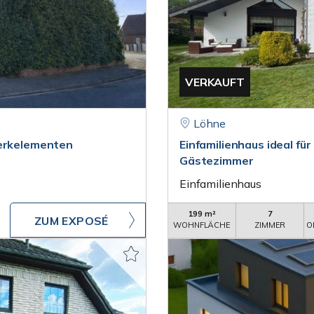
VERKAUFT
Löhne
werkelementen
Einfamilienhaus ideal fü
Gästezimmer
Einfamilienhaus
199 m²
7
ZUM EXPOSÉ
WOHNFLÄCHE
ZIMMER
O