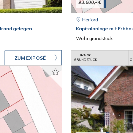
93.600,- €
Herford
drand gelegen
Kapitalanlage mit Erbba
Wohngrundstück
824 m²
ZUM EXPOSÉ
GRUNDSTÜCK
O