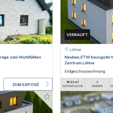
VERKAUFT
Löhne
arage zum Wohlfühlen
Neubau ETW bezugsfertig
Zentrum Löhne
Erdgeschosswohnung
89,62 m²
2
ZUM EXPOSÉ
WOHNFLÄCHE
ZIMMER
O