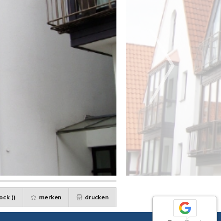
ock (
)
merken
drucken