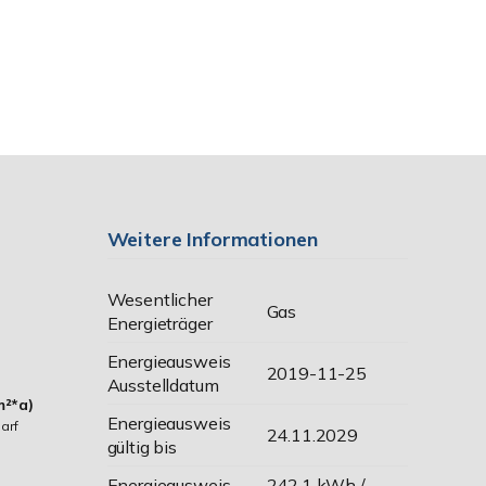
Weitere Informationen
Wesentlicher
Gas
Energieträger
Energieausweis
2019-11-25
Ausstelldatum
m²*a)
Energieausweis
arf
24.11.2029
gültig bis
Energieausweis
242,1 kWh /