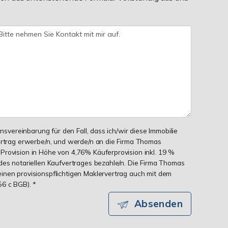
onsvereinbarung für den Fall, dass ich/wir diese Immobilie
ertrag erwerbe/n, und werde/n an die Firma Thomas
rovision in Höhe von 4,76% Käuferprovision inkl. 19 %
des notariellen Kaufvertrages bezahle/n. Die Firma Thomas
nen provisionspflichtigen Maklervertrag auch mit dem
6 c BGB). *
Absenden