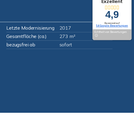
Exzellent
4,9
Basierend auf
54 Google-Bewertungen
Letzte Modernisierung
2017
Echtheit von Bewertungen
Gesamtfläche (ca.)
273 m²
bezugsfrei ab
sofort