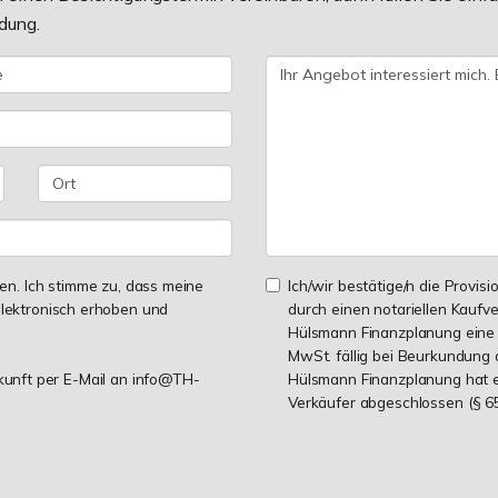
dung.
n. Ich stimme zu, dass meine
Ich/wir bestätige/n die Provisi
lektronisch erhoben und
durch einen notariellen Kaufv
Hülsmann Finanzplanung eine P
MwSt. fällig bei Beurkundung 
ukunft per E-Mail an info@TH-
Hülsmann Finanzplanung hat ei
Verkäufer abgeschlossen (§ 65