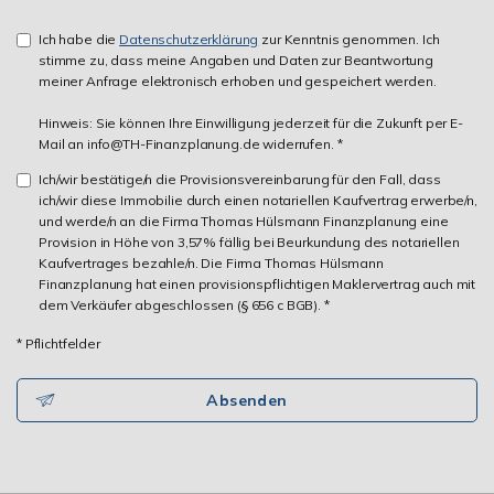
Ich habe die
Datenschutzerklärung
zur Kenntnis genommen. Ich
stimme zu, dass meine Angaben und Daten zur Beantwortung
meiner Anfrage elektronisch erhoben und gespeichert werden.
Hinweis: Sie können Ihre Einwilligung jederzeit für die Zukunft per E-
Mail an info@TH-Finanzplanung.de widerrufen. *
Ich/wir bestätige/n die Provisionsvereinbarung für den Fall, dass
ich/wir diese Immobilie durch einen notariellen Kaufvertrag erwerbe/n,
und werde/n an die Firma Thomas Hülsmann Finanzplanung eine
Provision in Höhe von 3,57% fällig bei Beurkundung des notariellen
Kaufvertrages bezahle/n. Die Firma Thomas Hülsmann
Finanzplanung hat einen provisionspflichtigen Maklervertrag auch mit
dem Verkäufer abgeschlossen (§ 656 c BGB). *
* Pflichtfelder
Absenden