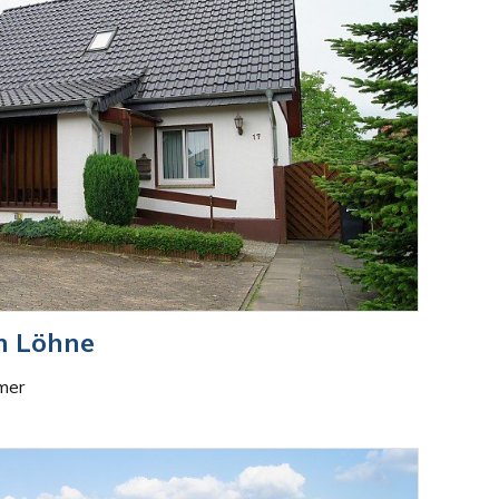
n Löhne
mer