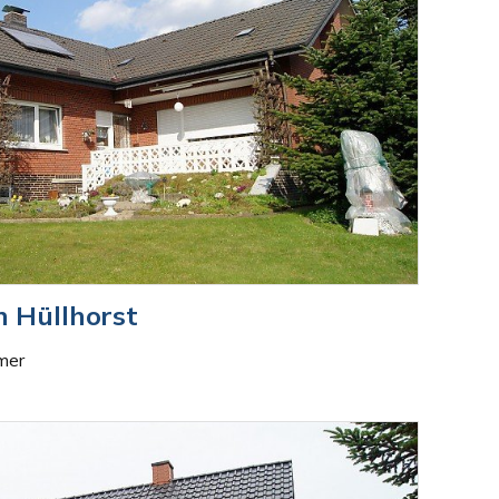
n Hüllhorst
mer