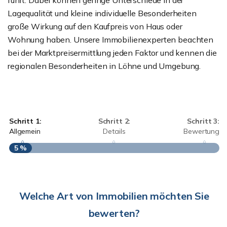
führt. Dabei können geringe Unterschiede in der
Lagequalität und kleine individuelle Besonderheiten
große Wirkung auf den Kaufpreis von Haus oder
Wohnung haben. Unsere Immobilienexperten beachten
bei der Marktpreisermittlung jeden Faktor und kennen die
regionalen Besonderheiten in Löhne und Umgebung.
Schritt 1:
Schritt 2:
Schritt 3:
Allgemein
Details
Bewertung
5 %
S
A
Welche Art von Immobilien möchten Sie
bewerten?