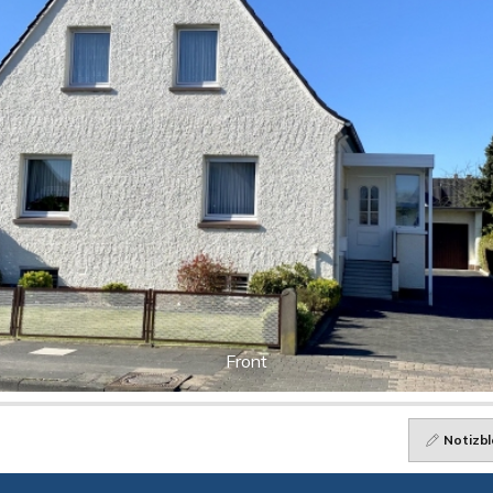
Front
Notizbl