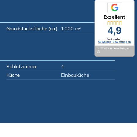
Exzellent
4,9
Grundstücksfläche (ca.)
1.000 m²
Basierend auf
55 Google-Bewertungen
Echtheit von Bewertungen
Schlafzimmer
4
Küche
Einbauküche