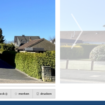
ock (
)
merken
drucken