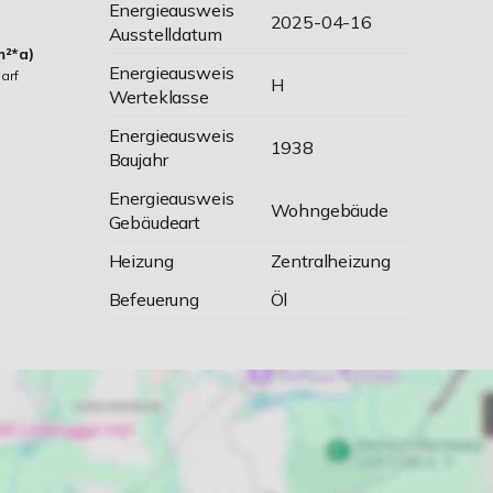
Energieausweis
2025-04-16
Ausstelldatum
m²*a)
Energieausweis
arf
H
Werteklasse
Energieausweis
1938
Baujahr
Energieausweis
Wohngebäude
Gebäudeart
Heizung
Zentralheizung
Befeuerung
Öl