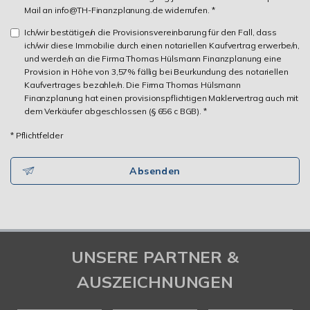
Mail an info@TH-Finanzplanung.de widerrufen. *
Ich/wir bestätige/n die Provisionsvereinbarung für den Fall, dass
ich/wir diese Immobilie durch einen notariellen Kaufvertrag erwerbe/n,
und werde/n an die Firma Thomas Hülsmann Finanzplanung eine
Provision in Höhe von 3,57% fällig bei Beurkundung des notariellen
Kaufvertrages bezahle/n. Die Firma Thomas Hülsmann
Finanzplanung hat einen provisionspflichtigen Maklervertrag auch mit
dem Verkäufer abgeschlossen (§ 656 c BGB). *
* Pflichtfelder
Absenden
UNSERE PARTNER &
AUSZEICHNUNGEN