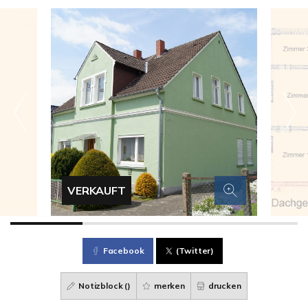
VERKAUFT
Facebook
(Twitter)
Notizblock (
)
merken
drucken