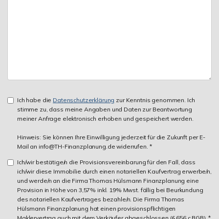
Ich habe die
Datenschutzerklärung
zur Kenntnis genommen. Ich
stimme zu, dass meine Angaben und Daten zur Beantwortung
meiner Anfrage elektronisch erhoben und gespeichert werden.
Hinweis: Sie können Ihre Einwilligung jederzeit für die Zukunft per E-
Mail an info@TH-Finanzplanung.de widerrufen. *
Ich/wir bestätige/n die Provisionsvereinbarung für den Fall, dass
ich/wir diese Immobilie durch einen notariellen Kaufvertrag erwerbe/n,
und werde/n an die Firma Thomas Hülsmann Finanzplanung eine
Provision in Höhe von 3,57% inkl. 19% Mwst. fällig bei Beurkundung
des notariellen Kaufvertrages bezahle/n. Die Firma Thomas
Hülsmann Finanzplanung hat einen provisionspflichtigen
Maklervertrag auch mit dem Verkäufer abgeschlossen (§ 656 c BGB). *