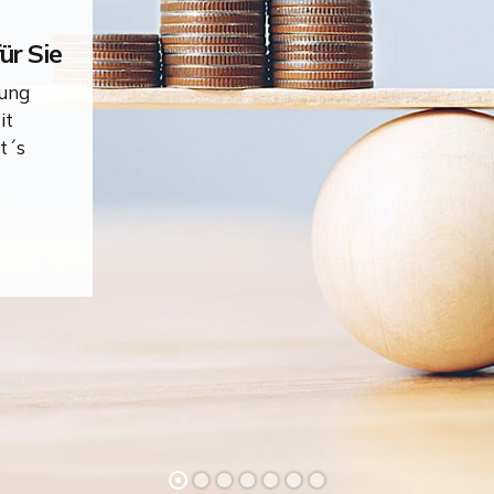
ür Sie
tung
it
t´s