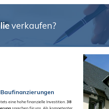
lie
verkaufen?
d Baufinanzierungen
ets eine hohe finanzielle Investition.
38
ierung
sprechen für uns. Als kompetenter