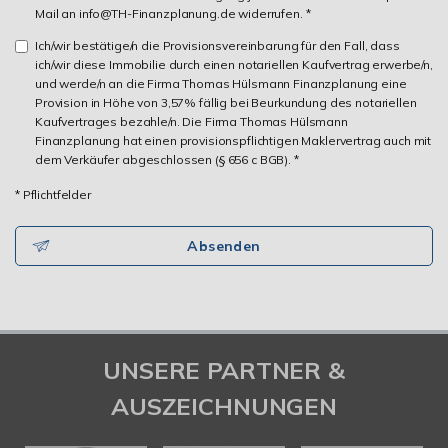
Mail an info@TH-Finanzplanung.de widerrufen. *
Ich/wir bestätige/n die Provisionsvereinbarung für den Fall, dass
ich/wir diese Immobilie durch einen notariellen Kaufvertrag erwerbe/n,
und werde/n an die Firma Thomas Hülsmann Finanzplanung eine
Provision in Höhe von 3,57% fällig bei Beurkundung des notariellen
Kaufvertrages bezahle/n. Die Firma Thomas Hülsmann
Finanzplanung hat einen provisionspflichtigen Maklervertrag auch mit
dem Verkäufer abgeschlossen (§ 656 c BGB). *
* Pflichtfelder
Absenden
UNSERE PARTNER &
AUSZEICHNUNGEN