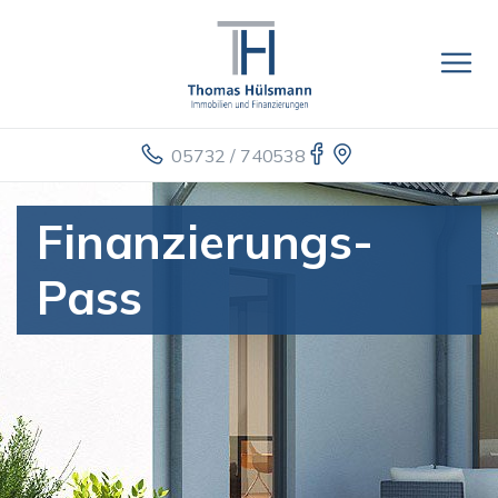
05732 / 740538
Finanzierungs-
Pass