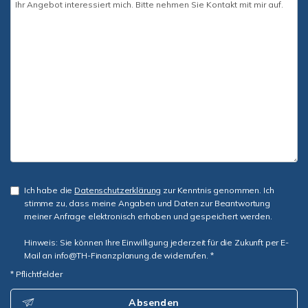
Ich habe die
Datenschutzerklärung
zur Kenntnis genommen. Ich
stimme zu, dass meine Angaben und Daten zur Beantwortung
meiner Anfrage elektronisch erhoben und gespeichert werden.
Hinweis: Sie können Ihre Einwilligung jederzeit für die Zukunft per E-
Mail an info@TH-Finanzplanung.de widerrufen. *
* Pflichtfelder
Absenden