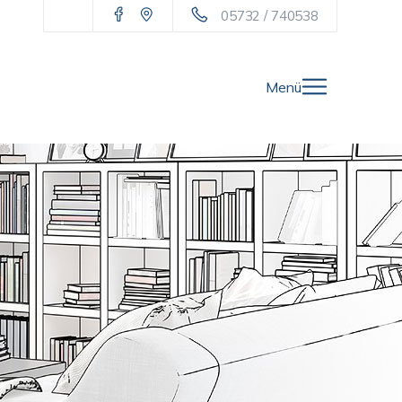
05732 / 740538
Menü