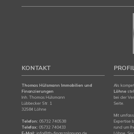
KONTAKT
PROFI
Thomas Hülsmann Immobilien und
Als kompe
Finanzierungen
Löhne
ste
Inh. Thomas Hülsmann
bei der Ve
Lübbecker Str. 1
Seite.
32584 Löhne
Mit umfas
Telefon:
05732 740538
Expertise 
Telefax:
05732 740433
rund um Ih
E-Mail:
info@th-finanzplanung.de
Löhne. Spr