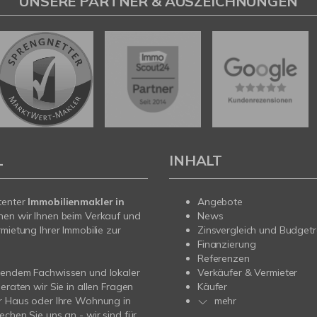
UNSERE PARTNER & AUSZEICHNUNGEN
L
INHALT
tenter
Immobilienmakler in
Angebote
hen wir Ihnen beim Verkauf und
News
rmietung Ihrer Immobilie zur
Zinsvergleich und Budget
Finanzierung
Referenzen
sendem Fachwissen und lokaler
Verkäufer & Vermieter
beraten wir Sie in allen Fragen
Käufer
r Haus oder Ihre Wohnung in
mehr
echen Sie uns an - wir sind für