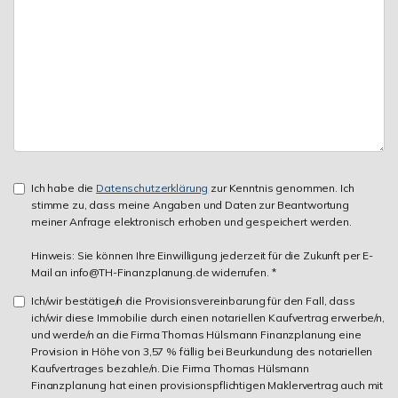
Ich habe die
Datenschutzerklärung
zur Kenntnis genommen. Ich
stimme zu, dass meine Angaben und Daten zur Beantwortung
meiner Anfrage elektronisch erhoben und gespeichert werden.
Hinweis: Sie können Ihre Einwilligung jederzeit für die Zukunft per E-
Mail an info@TH-Finanzplanung.de widerrufen. *
Ich/wir bestätige/n die Provisionsvereinbarung für den Fall, dass
ich/wir diese Immobilie durch einen notariellen Kaufvertrag erwerbe/n,
und werde/n an die Firma Thomas Hülsmann Finanzplanung eine
Provision in Höhe von 3,57 % fällig bei Beurkundung des notariellen
Kaufvertrages bezahle/n. Die Firma Thomas Hülsmann
Finanzplanung hat einen provisionspflichtigen Maklervertrag auch mit