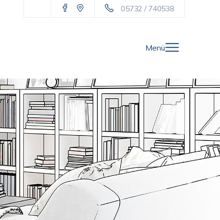
05732 / 740538
Menü