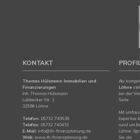
KONTAKT
PROFI
Thomas Hülsmann Immobilien und
Als kompe
Finanzierungen
Löhne
ste
Inh. Thomas Hülsmann
bei der Ve
Lübbecker Str. 1
Seite.
32584 Löhne
Mit umfas
Telefon:
05732 740538
Expertise 
Telefax:
05732 740433
rund um Ih
E-Mail:
info@th-finanzplanung.de
Löhne. Spr
Web:
www.th-finanzplanung.de
Sie da.