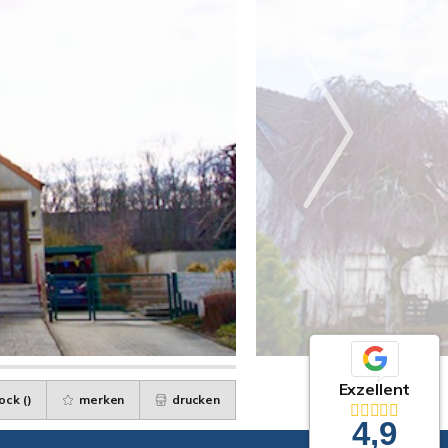
Exzellent
ock (
)
merken
drucken
4,9