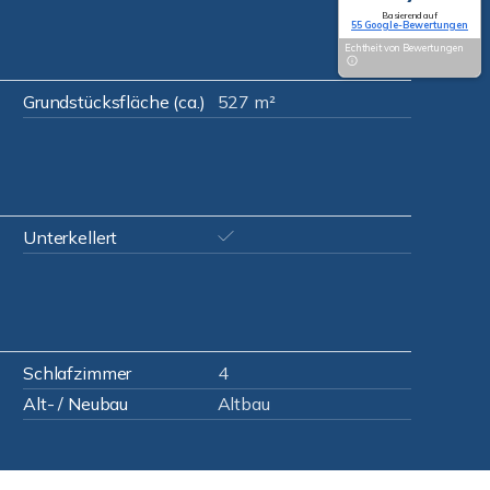
Basierend auf
55 Google-Bewertungen
Echtheit von Bewertungen
Grundstücksfläche (ca.)
527 m²
Unterkellert
Schlafzimmer
4
Alt- / Neubau
Altbau