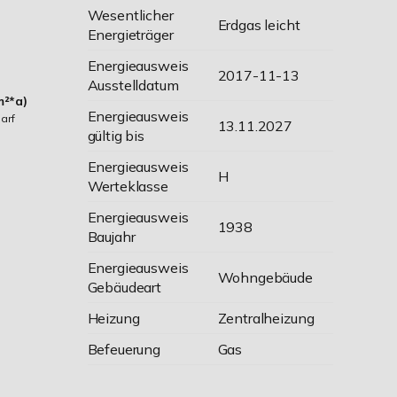
Wesentlicher
Erdgas leicht
Energieträger
Energieausweis
2017-11-13
Ausstelldatum
m²*a)
Energieausweis
arf
13.11.2027
gültig bis
Energieausweis
H
Werteklasse
Energieausweis
1938
Baujahr
Energieausweis
Wohngebäude
Gebäudeart
Heizung
Zentralheizung
Befeuerung
Gas