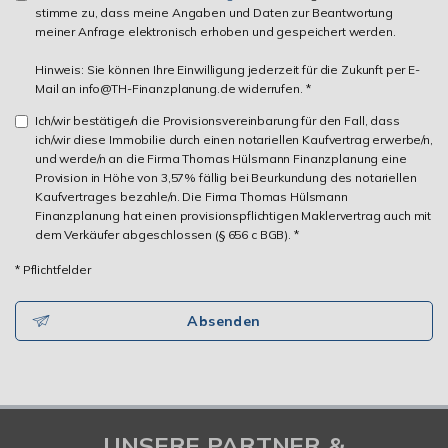
stimme zu, dass meine Angaben und Daten zur Beantwortung
meiner Anfrage elektronisch erhoben und gespeichert werden.
Hinweis: Sie können Ihre Einwilligung jederzeit für die Zukunft per E-
Mail an info@TH-Finanzplanung.de widerrufen. *
Ich/wir bestätige/n die Provisionsvereinbarung für den Fall, dass
ich/wir diese Immobilie durch einen notariellen Kaufvertrag erwerbe/n,
und werde/n an die Firma Thomas Hülsmann Finanzplanung eine
Provision in Höhe von 3,57% fällig bei Beurkundung des notariellen
Kaufvertrages bezahle/n. Die Firma Thomas Hülsmann
Finanzplanung hat einen provisionspflichtigen Maklervertrag auch mit
dem Verkäufer abgeschlossen (§ 656 c BGB). *
* Pflichtfelder
Absenden
UNSERE PARTNER &