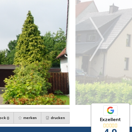
ock (
)
merken
drucken
Exzellent