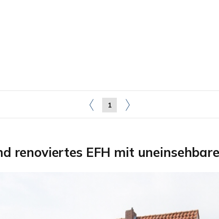
1
nd renoviertes EFH mit uneinsehba