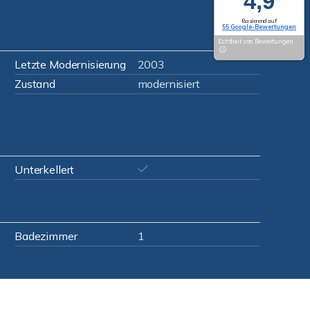
4,9
Basierend auf
55 Google-Bewertungen
Echtheit von Bewertungen
Letzte Modernisierung
2003
Zustand
modernisiert
Unterkellert
Badezimmer
1