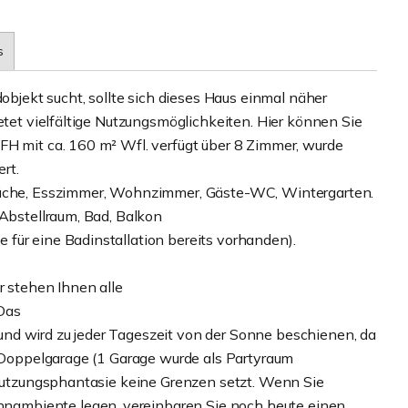
s
dobjekt sucht, sollte sich dieses Haus einmal näher
etet vielfältige Nutzungsmöglichkeiten. Hier können Sie
FH mit ca. 160 m² Wfl. verfügt über 8 Zimmer, wurde
rt.
 Küche, Esszimmer, Wohnzimmer, Gäste-WC, Wintergarten.
 Abstellraum, Bad, Balkon
für eine Badinstallation bereits vorhanden).
r stehen Ihnen alle
Das
nd wird zu jeder Tageszeit von der Sonne beschienen, da
e Doppelgarage (1 Garage wurde als Partyraum
r Nutzungsphantasie keine Grenzen setzt. Wenn Sie
ambiente legen, vereinbaren Sie noch heute einen