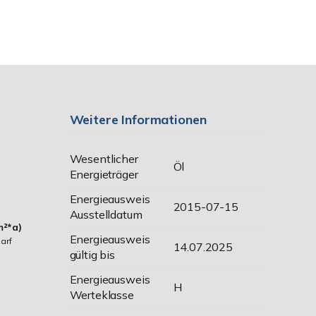
Weitere Informationen
Wesentlicher
Öl
Energieträger
Energieausweis
2015-07-15
Ausstelldatum
m²*a)
Energieausweis
arf
14.07.2025
gültig bis
Energieausweis
H
Werteklasse