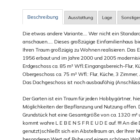
Beschreibung
Ausstattung
Lage
Sonstige
Die etwas andere Variante..... Wer nicht ein Standar
anschauen...... Dieses großzügige Einfamilienhaus bi
Ihren Traum großzügig zu Wohnen realisieren. Das E
1956 erbaut und im Jahre 2000 und 2005 modernisie
Erdgeschoss ca. 85 m² Wfl.:Eingangsbereich-Flur,
Obergeschoss ca. 75 m² Wfl.: Flur, Küche, 3 Zimmer,
Das Dachgeschoss ist noch ausbaufähig (Anschlüsse 
Der Garten ist ein Traum für jeden Hobbygärtner, hie
Möglichkeiten der Bepflanzung und Nutzung offen. 
Grundstück hat eine Gesamtgröße von ca. 1320 m² u
kommt wahre L E B E N S F R E U D E auf. !!!! An di
genutzt)schließt sich ein Abstellraum an, der Ihre
besonderen Wert auf Ruhe und einem schönen Wohn