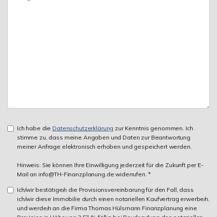
Ich habe die
Datenschutzerklärung
zur Kenntnis genommen. Ich
stimme zu, dass meine Angaben und Daten zur Beantwortung
meiner Anfrage elektronisch erhoben und gespeichert werden.
Hinweis: Sie können Ihre Einwilligung jederzeit für die Zukunft per E-
Mail an info@TH-Finanzplanung.de widerrufen. *
Ich/wir bestätige/n die Provisionsvereinbarung für den Fall, dass
ich/wir diese Immobilie durch einen notariellen Kaufvertrag erwerbe/n,
und werde/n an die Firma Thomas Hülsmann Finanzplanung eine