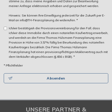
stimme zu, dass meine Angaben und Daten zur Beantwortung
meiner Anfrage elektronisch erhoben und gespeichert werden.
Hinweis: Sie können Ihre Einwilligung jederzeit für die Zukunft per E-
Mail an info@TH-Finanzplanung.de widerrufen. *
Ich/wir bestätige/n die Provisionsvereinbarung für den Fall, dass
ich/wir diese Immobilie durch einen notariellen Kaufvertrag erwerbe/n,
und werde/n an die Firma Thomas Hülsmann Finanzplanung eine
Provision in Höhe von 3,57% fällig bei Beurkundung des notariellen
Kaufvertrages bezahle/n. Die Firma Thomas Hülsmann
Finanzplanung hat einen provisionspflichtigen Maklervertrag auch mit
dem Verkäufer abgeschlossen (§ 656 c BGB). *
* Pflichtfelder
Absenden
UNSERE PARTNER &