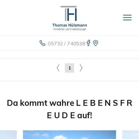
05732 / 740538
1
Da kommt wahre L E B E N S F R
E U D E auf!