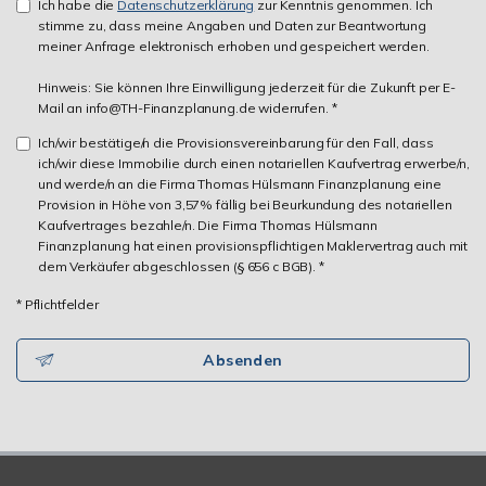
Ich habe die
Datenschutzerklärung
zur Kenntnis genommen. Ich
stimme zu, dass meine Angaben und Daten zur Beantwortung
meiner Anfrage elektronisch erhoben und gespeichert werden.
Hinweis: Sie können Ihre Einwilligung jederzeit für die Zukunft per E-
Mail an info@TH-Finanzplanung.de widerrufen. *
Ich/wir bestätige/n die Provisionsvereinbarung für den Fall, dass
ich/wir diese Immobilie durch einen notariellen Kaufvertrag erwerbe/n,
und werde/n an die Firma Thomas Hülsmann Finanzplanung eine
Provision in Höhe von 3,57% fällig bei Beurkundung des notariellen
Kaufvertrages bezahle/n. Die Firma Thomas Hülsmann
Finanzplanung hat einen provisionspflichtigen Maklervertrag auch mit
dem Verkäufer abgeschlossen (§ 656 c BGB). *
* Pflichtfelder
Absenden