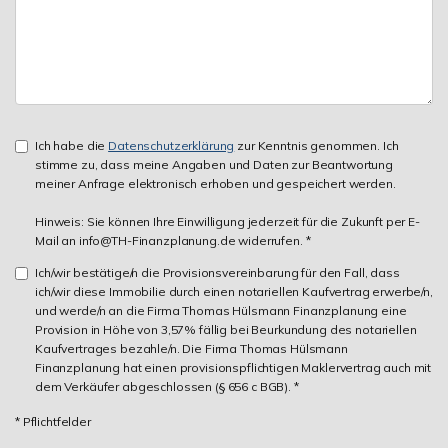
Ich habe die
Datenschutzerklärung
zur Kenntnis genommen. Ich
stimme zu, dass meine Angaben und Daten zur Beantwortung
meiner Anfrage elektronisch erhoben und gespeichert werden.
Hinweis: Sie können Ihre Einwilligung jederzeit für die Zukunft per E-
Mail an info@TH-Finanzplanung.de widerrufen. *
Ich/wir bestätige/n die Provisionsvereinbarung für den Fall, dass
ich/wir diese Immobilie durch einen notariellen Kaufvertrag erwerbe/n,
und werde/n an die Firma Thomas Hülsmann Finanzplanung eine
Provision in Höhe von 3,57% fällig bei Beurkundung des notariellen
Kaufvertrages bezahle/n. Die Firma Thomas Hülsmann
Finanzplanung hat einen provisionspflichtigen Maklervertrag auch mit
dem Verkäufer abgeschlossen (§ 656 c BGB). *
* Pflichtfelder