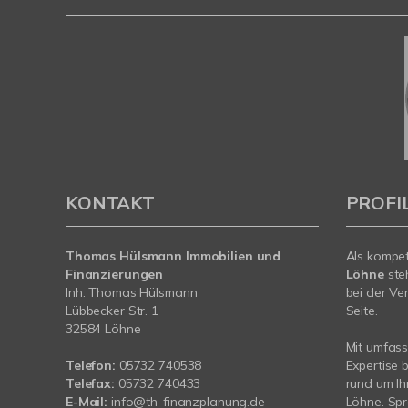
KONTAKT
PROFI
Thomas Hülsmann Immobilien und
Als kompe
Finanzierungen
Löhne
ste
Inh. Thomas Hülsmann
bei der Ve
Lübbecker Str. 1
Seite.
32584 Löhne
Mit umfas
Telefon:
05732 740538
Expertise 
Telefax:
05732 740433
rund um Ih
E-Mail:
info@th-finanzplanung.de
Löhne. Spr