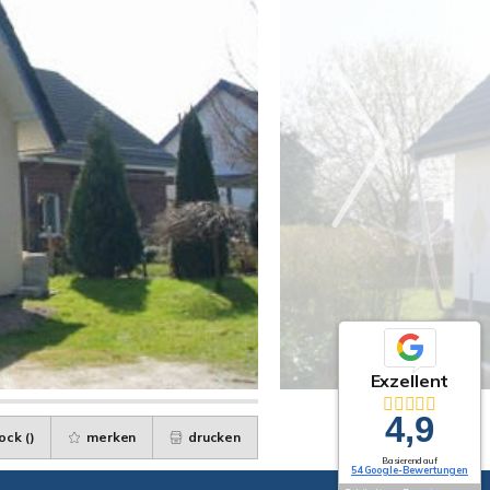
Exzellent
4,9
ock (
)
merken
drucken
Basierend auf
54 Google-Bewertungen