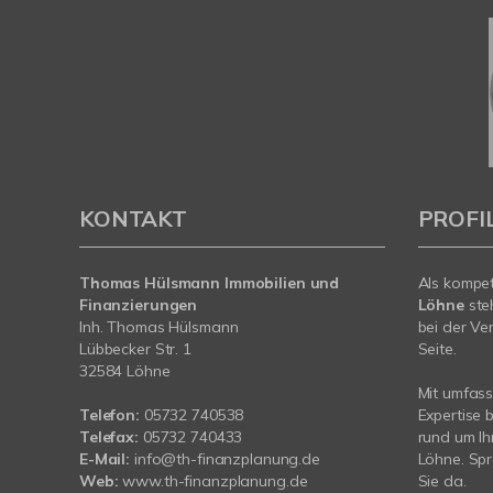
KONTAKT
PROFI
Thomas Hülsmann Immobilien und
Als kompe
Finanzierungen
Löhne
ste
Inh. Thomas Hülsmann
bei der Ve
Lübbecker Str. 1
Seite.
32584 Löhne
Mit umfas
Telefon:
05732 740538
Expertise 
Telefax:
05732 740433
rund um Ih
E-Mail:
info@th-finanzplanung.de
Löhne. Spr
Web:
www.th-finanzplanung.de
Sie da.