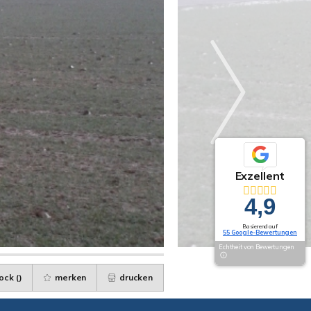
Exzellent
4,9
Basierend auf
55 Google-Bewertungen
Echtheit von Bewertungen
ock (
)
merken
drucken