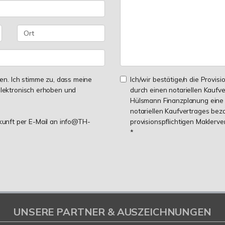
n. Ich stimme zu, dass meine
Ich/wir bestätige/n die Provisi
lektronisch erhoben und
durch einen notariellen Kaufv
Hülsmann Finanzplanung eine 
notariellen Kaufvertrages be
ukunft per E-Mail an info@TH-
provisionspflichtigen Maklerv
*
UNSERE PARTNER & AUSZEICHNUNGEN