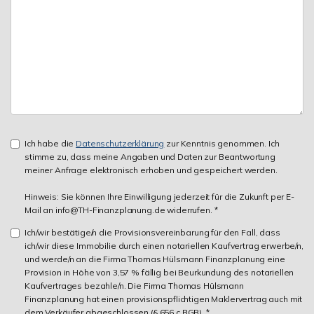
Ich habe die
Datenschutzerklärung
zur Kenntnis genommen. Ich
stimme zu, dass meine Angaben und Daten zur Beantwortung
meiner Anfrage elektronisch erhoben und gespeichert werden.
Hinweis: Sie können Ihre Einwilligung jederzeit für die Zukunft per E-
Mail an info@TH-Finanzplanung.de widerrufen. *
Ich/wir bestätige/n die Provisionsvereinbarung für den Fall, dass
ich/wir diese Immobilie durch einen notariellen Kaufvertrag erwerbe/n,
und werde/n an die Firma Thomas Hülsmann Finanzplanung eine
Provision in Höhe von 3,57 % fällig bei Beurkundung des notariellen
Kaufvertrages bezahle/n. Die Firma Thomas Hülsmann
Finanzplanung hat einen provisionspflichtigen Maklervertrag auch mit
dem Verkäufer abgeschlossen (§ 656 c BGB). *