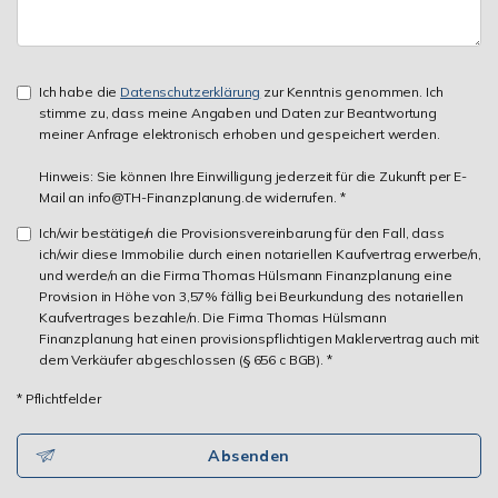
Ich habe die
Datenschutzerklärung
zur Kenntnis genommen. Ich
stimme zu, dass meine Angaben und Daten zur Beantwortung
meiner Anfrage elektronisch erhoben und gespeichert werden.
Hinweis: Sie können Ihre Einwilligung jederzeit für die Zukunft per E-
Mail an info@TH-Finanzplanung.de widerrufen. *
Ich/wir bestätige/n die Provisionsvereinbarung für den Fall, dass
ich/wir diese Immobilie durch einen notariellen Kaufvertrag erwerbe/n,
und werde/n an die Firma Thomas Hülsmann Finanzplanung eine
Provision in Höhe von 3,57% fällig bei Beurkundung des notariellen
Kaufvertrages bezahle/n. Die Firma Thomas Hülsmann
Finanzplanung hat einen provisionspflichtigen Maklervertrag auch mit
dem Verkäufer abgeschlossen (§ 656 c BGB). *
* Pflichtfelder
Absenden