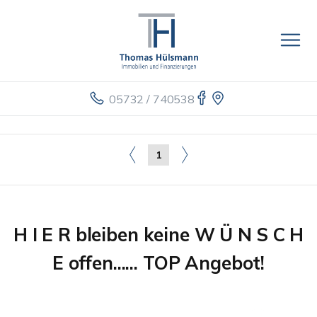
05732 / 740538
1
H I E R bleiben keine W Ü N S C H
E offen...... TOP Angebot!