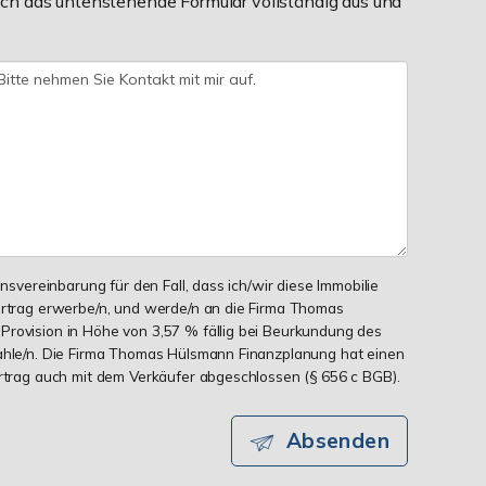
ch das untenstehende Formular vollständig aus und
onsvereinbarung für den Fall, dass ich/wir diese Immobilie
ertrag erwerbe/n, und werde/n an die Firma Thomas
Provision in Höhe von 3,57 % fällig bei Beurkundung des
zahle/n. Die Firma Thomas Hülsmann Finanzplanung hat einen
ertrag auch mit dem Verkäufer abgeschlossen (§ 656 c BGB).
Absenden