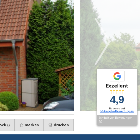
Exzellent
4,9
Basierend auf
55 Google-Bewertungen
Echtheit von Bewertungen
ock (
)
merken
drucken