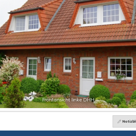
Frontansicht linke DHH
Notizbl