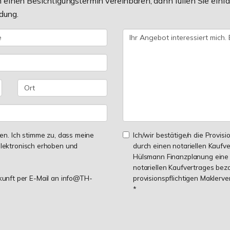
einen Besichtigungstermin vereinbaren, dann füllen Sie einfa
dung.
n. Ich stimme zu, dass meine
Ich/wir bestätige/n die Provisi
lektronisch erhoben und
durch einen notariellen Kaufv
Hülsmann Finanzplanung eine 
notariellen Kaufvertrages be
ukunft per E-Mail an info@TH-
provisionspflichtigen Maklerv
*