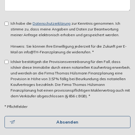
Ich habe die
Datenschutzerklärung
zur Kenntnis genommen. Ich
stimme zu, dass meine Angaben und Daten zur Beantwortung
meiner Anfrage elektronisch erhoben und gespeichert werden.
Hinweis: Sie können Ihre Einwilligung jederzeit für die Zukunft per E-
Mail an info@TH-Finanzplanung.de widerrufen. *
Ich/wir bestätige/n die Provisionsvereinbarung für den Fall, dass
ich/wir diese Immobilie durch einen notariellen Kaufvertrag erwerbe/n,
und werde/n an die Firma Thomas Hülsmann Finanzplanung eine
Provision in Höhe von 3,57% fällig bei Beurkundung des notariellen
Kaufvertrages bezahle/n. Die Firma Thomas Hülsmann
Finanzplanung hat einen provisionspflichtigen Maklervertrag auch mit
dem Verkäufer abgeschlossen (§ 656 c BGB). *
* Pflichtfelder
Absenden