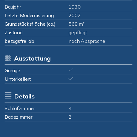
Baujahr
1930
Letzte Modernisierung
2002
Grundstücksfläche (ca.)
568 m²
Zustand
gepflegt
bezugsfrei ab
nach Absprache
Ausstattung
Garage
Unterkellert
Details
Schlafzimmer
4
Badezimmer
2