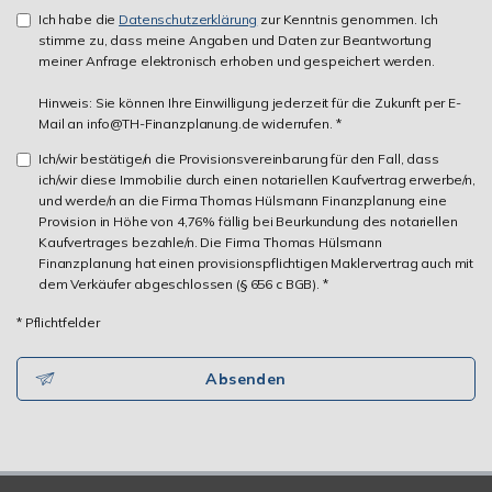
Ich habe die
Datenschutzerklärung
zur Kenntnis genommen. Ich
stimme zu, dass meine Angaben und Daten zur Beantwortung
meiner Anfrage elektronisch erhoben und gespeichert werden.
Hinweis: Sie können Ihre Einwilligung jederzeit für die Zukunft per E-
Mail an info@TH-Finanzplanung.de widerrufen. *
Ich/wir bestätige/n die Provisionsvereinbarung für den Fall, dass
ich/wir diese Immobilie durch einen notariellen Kaufvertrag erwerbe/n,
und werde/n an die Firma Thomas Hülsmann Finanzplanung eine
Provision in Höhe von 4,76% fällig bei Beurkundung des notariellen
Kaufvertrages bezahle/n. Die Firma Thomas Hülsmann
Finanzplanung hat einen provisionspflichtigen Maklervertrag auch mit
dem Verkäufer abgeschlossen (§ 656 c BGB). *
* Pflichtfelder
Absenden