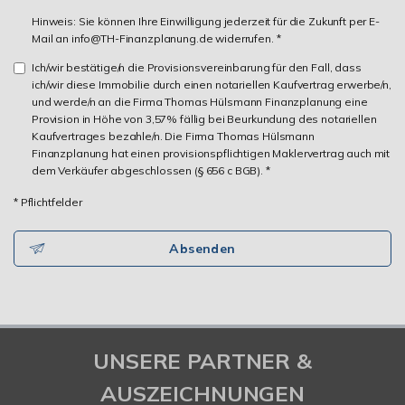
Hinweis: Sie können Ihre Einwilligung jederzeit für die Zukunft per E-
Mail an info@TH-Finanzplanung.de widerrufen. *
Ich/wir bestätige/n die Provisionsvereinbarung für den Fall, dass
ich/wir diese Immobilie durch einen notariellen Kaufvertrag erwerbe/n,
und werde/n an die Firma Thomas Hülsmann Finanzplanung eine
Provision in Höhe von 3,57% fällig bei Beurkundung des notariellen
Kaufvertrages bezahle/n. Die Firma Thomas Hülsmann
Finanzplanung hat einen provisionspflichtigen Maklervertrag auch mit
dem Verkäufer abgeschlossen (§ 656 c BGB). *
* Pflichtfelder
Absenden
UNSERE PARTNER &
AUSZEICHNUNGEN