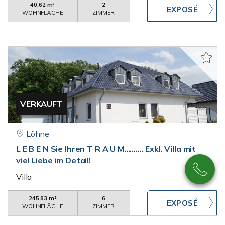
40,62 m²
2
WOHNFLÄCHE
ZIMMER
VERKAUFT
Löhne
L E B E N Sie Ihren T R A U M.......... Exkl. Villa mit
viel Liebe im Detail!
Villa
245,83 m²
6
WOHNFLÄCHE
ZIMMER