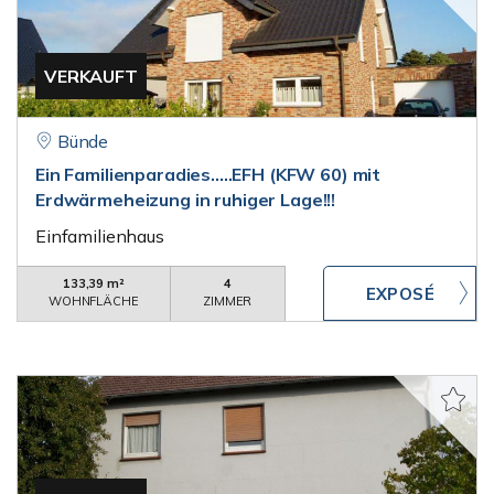
VERKAUFT
Bünde
Ein Familienparadies.....EFH (KFW 60) mit
Erdwärmeheizung in ruhiger Lage!!!
Einfamilienhaus
133,39 m²
4
WOHNFLÄCHE
ZIMMER