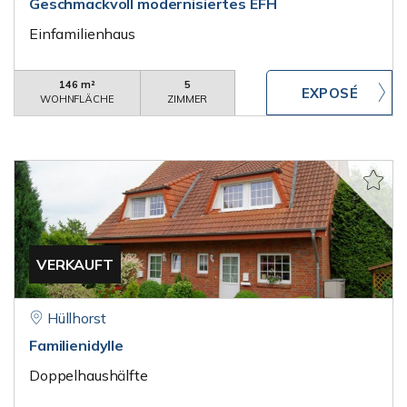
Geschmackvoll modernisiertes EFH
Einfamilienhaus
146 m²
5
WOHNFLÄCHE
ZIMMER
VERKAUFT
Hüllhorst
Familienidylle
Doppelhaushälfte