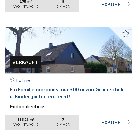
175 m²
8
WOHNFLÄCHE
ZIMMER
VERKAUFT
Löhne
Ein Familienparadies, nur 300 m von Grundschule
u. Kindergarten entfernt!
Einfamilienhaus
133,23 m²
7
WOHNFLÄCHE
ZIMMER