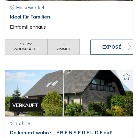
Harsewinkel
Ideal für Familien
Einfamilienhaus
123 m²
6
WOHNFLÄCHE
ZIMMER
VERKAUFT
Löhne
Da kommt wahre L E B E N S F R E U D E auf!