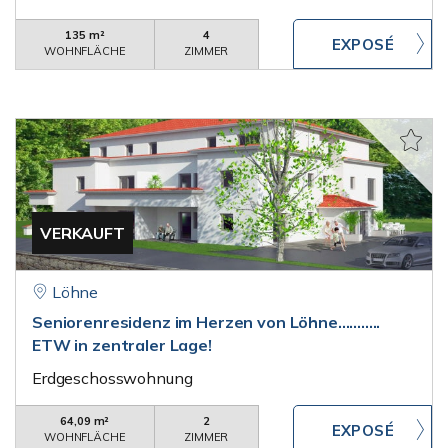
135 m²
4
WOHNFLÄCHE
ZIMMER
VERKAUFT
Löhne
Seniorenresidenz im Herzen von Löhne...........
ETW in zentraler Lage!
Erdgeschosswohnung
64,09 m²
2
WOHNFLÄCHE
ZIMMER