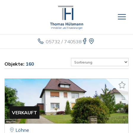
05732 / 740538
Objekte:
160
VERKAUFT
Löhne