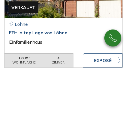
VERKAUFT
Löhne
EFH in top Lage von Löhne
Einfamilienhaus
129 m²
4
WOHNFLÄCHE
ZIMMER
VERKAUFT