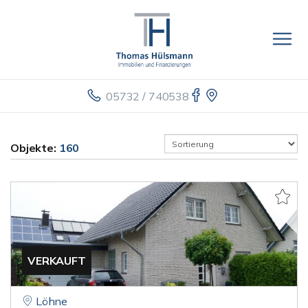
05732 / 740538
Objekte:
160
VERKAUFT
Löhne