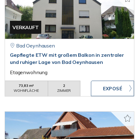
VERKAUFT
Bad Oeynhausen
Gepflegte ETW mit großem Balkon in zentraler
und ruhiger Lage von Bad Oeynhausen
Etagenwohnung
73,83 m²
2
WOHNFLÄCHE
ZIMMER