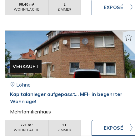
68,40 m²
2
WOHNFLÄCHE
ZIMMER
VERKAUFT
Löhne
Kapitalanleger aufgepasst... MFH in begehrter
Wohnlage!
Mehrfamilienhaus
271 m²
11
WOHNFLÄCHE
ZIMMER