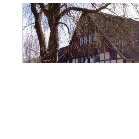
VERKAUFT
Löhne
Sie lieben das Außergewöhnliche? Kernsanie
ELW!
Einfamilienhaus
330 m²
10
125