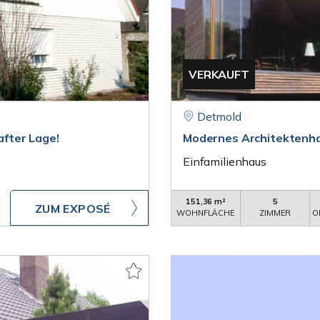
VERKAUFT
Detmold
after Lage!
Modernes Architektenhau
Einfamilienhaus
151,36 m²
5
ZUM EXPOSÉ
WOHNFLÄCHE
ZIMMER
O