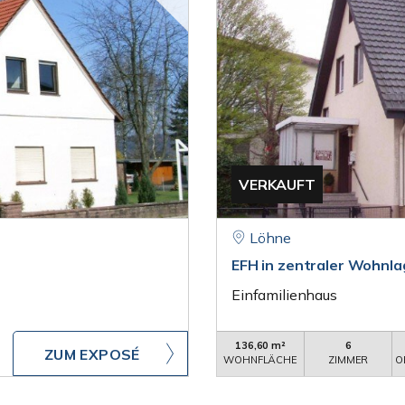
VERKAUFT
Löhne
EFH in zentraler Wohnla
Einfamilienhaus
136,60 m²
6
ZUM EXPOSÉ
WOHNFLÄCHE
ZIMMER
O