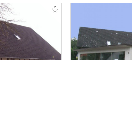
VERKAUFT
Löhne
rtes Fachwerkhaus mit
Wohnen und Arbeiten unt
Einfamilienhaus
127,06 m²
7