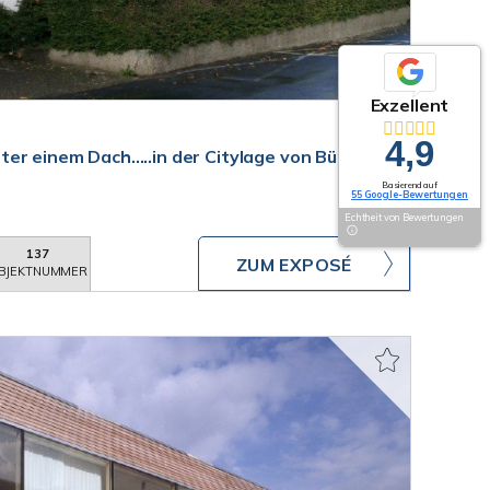
Exzellent
4,9
er einem Dach.....in der Citylage von Bünde
Basierend auf
55 Google-Bewertungen
Echtheit von Bewertungen
137
ZUM EXPOSÉ
BJEKTNUMMER