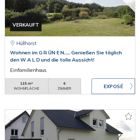
VERKAUFT
Hüllhorst
Wohnen im G R ÜN E N..... Genießen Sie täglich
den W A L D und die tolle Aussicht!
Einfamilienhaus
115 m²
6
WOHNFLÄCHE
ZIMMER