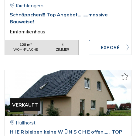
Kirchlengern
Schnäppchen!!! Top Angebot.........massive
Bauweise!
Einfamilienhaus
128 m²
4
WOHNFLÄCHE
ZIMMER
VERKAUFT
Hüllhorst
H I E R bleiben keine W Ü N S C H E offen...... TOP