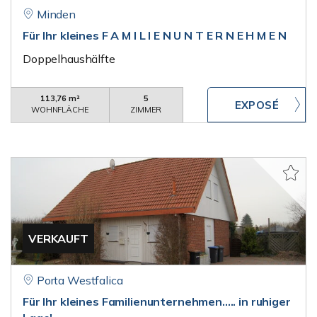
Minden
Für Ihr kleines F A M I L I E N U N T E R N E H M E N
Doppelhaushälfte
113,76 m²
5
WOHNFLÄCHE
ZIMMER
VERKAUFT
Porta Westfalica
Für Ihr kleines Familienunternehmen..... in ruhiger