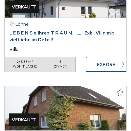
VERKAUFT
Löhne
L E B E N Sie Ihren T R A U M.......... Exkl. Villa mit
viel Liebe im Detail!
Villa
245,83 m²
6
WOHNFLÄCHE
ZIMMER
VERKAUFT