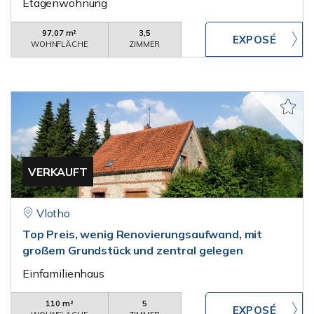
Etagenwohnung
97,07 m²
3,5
WOHNFLÄCHE
ZIMMER
VERKAUFT
Vlotho
Top Preis, wenig Renovierungsaufwand, mit
großem Grundstück und zentral gelegen
Einfamilienhaus
110 m²
5