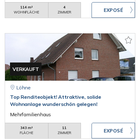
114 m²
4
WOHNFLÄCHE
ZIMMER
VERKAUFT
Löhne
Top Renditeobjekt! Attraktive, solide
Wohnanlage wunderschön gelegen!
Mehrfamilienhaus
343 m²
11
FLÄCHE
ZIMMER