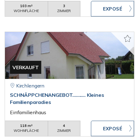
103 m²
3
WOHNFLÄCHE
ZIMMER
VERKAUFT
Kirchlengern
SCHNÄPPCHENANGEBOT........... Kleines
Familienparadies
Einfamilienhaus
118 m²
4
WOHNFLÄCHE
ZIMMER