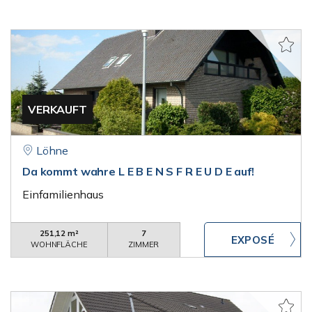
VERKAUFT
Löhne
Da kommt wahre L E B E N S F R E U D E auf!
Einfamilienhaus
251,12 m²
7
WOHNFLÄCHE
ZIMMER