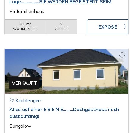
Lage................SIE WERDEN BEGEISTERT SEIN!
Einfamilienhaus
180 m²
5
WOHNFLÄCHE
ZIMMER
VERKAUFT
Kirchlengern
Alles auf einer E B E N E.........Dachgeschoss noch
ausbaufähig!
Bungalow