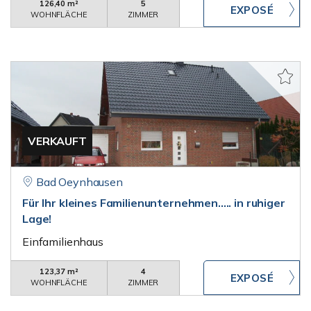
126,40 m²
5
WOHNFLÄCHE
ZIMMER
VERKAUFT
Bad Oeynhausen
Für Ihr kleines Familienunternehmen..... in ruhiger
Lage!
Einfamilienhaus
123,37 m²
4
WOHNFLÄCHE
ZIMMER