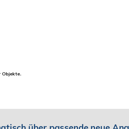
r Objekte.
matisch über passende neue An