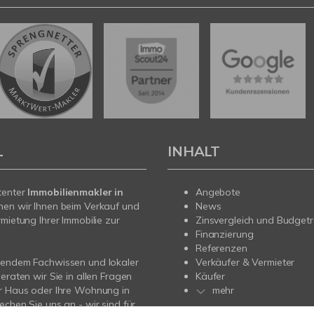
L
INHALT
tenter
Immobilienmakler in
Angebote
hen wir Ihnen beim Verkauf und
News
rmietung Ihrer Immobilie zur
Zinsvergleich und Budget
Finanzierung
Referenzen
sendem Fachwissen und lokaler
Verkäufer & Vermieter
beraten wir Sie in allen Fragen
Käufer
r Haus oder Ihre Wohnung in
mehr
echen Sie uns an - wir sind für