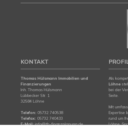
KONTAKT
PROFI
Thomas Hülsmann Immobilien und
Als kompe
Finanzierungen
Löhne
ste
Inh. Thomas Hülsmann
bei der Ve
Lübbecker Str. 1
Seite.
32584 Löhne
Mit umfas
Telefon:
05732 740538
Expertise 
Telefax:
05732 740433
rund um Ih
E-Mail:
info@th-finanzplanung.de
Löhne. Spr