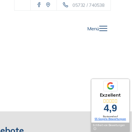
05732 / 740538
Menü
Exzellent
4,9
Basierend auf
55 Google-Bewertungen
Echtheit von Bewertungen
gebote