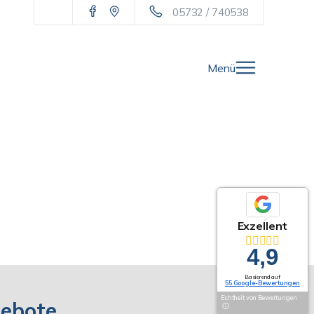
05732 / 740538
Menü
Exzellent
4,9
Basierend auf
55 Google-Bewertungen
Echtheit von Bewertungen
gebote