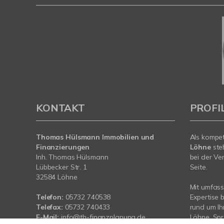
KONTAKT
PROFI
Thomas Hülsmann Immobilien und
Als kompe
Finanzierungen
Löhne
ste
Inh. Thomas Hülsmann
bei der Ve
Lübbecker Str. 1
Seite.
32584 Löhne
Mit umfas
Telefon:
05732 740538
Expertise 
Telefax:
05732 740433
rund um Ih
E-Mail:
info@th-finanzplanung.de
Löhne. Spr