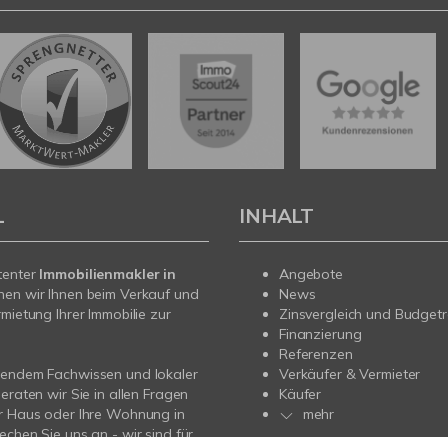
L
INHALT
tenter
Immobilienmakler in
Angebote
hen wir Ihnen beim Verkauf und
News
rmietung Ihrer Immobilie zur
Zinsvergleich und Budget
Finanzierung
Referenzen
sendem Fachwissen und lokaler
Verkäufer & Vermieter
beraten wir Sie in allen Fragen
Käufer
r Haus oder Ihre Wohnung in
mehr
echen Sie uns an - wir sind für