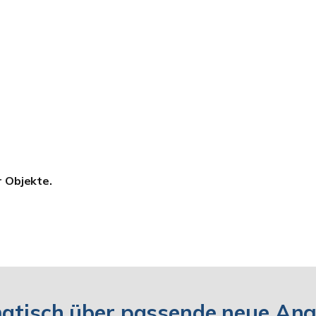
r Objekte.
matisch über passende neue An