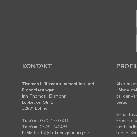
KONTAKT
PROFI
Thomas Hülsmann Immobilien und
Als kompe
Finanzierungen
Löhne
ste
Inh. Thomas Hülsmann
bei der Ve
Lübbecker Str. 1
Seite.
32584 Löhne
Mit umfas
Telefon:
05732 740538
Expertise 
Telefax:
05732 740433
rund um Ih
E-Mail:
info@th-finanzplanung.de
Löhne. Spr