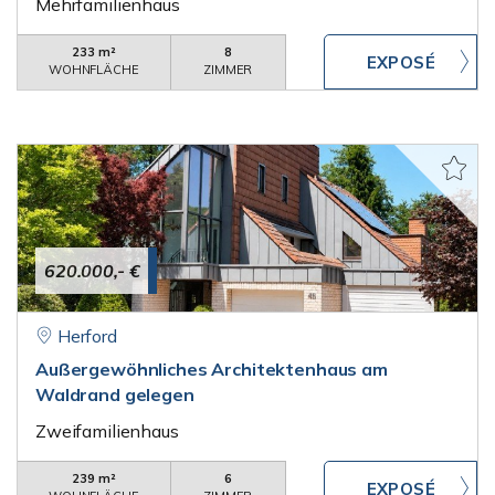
Mehrfamilienhaus
233 m²
8
WOHNFLÄCHE
ZIMMER
620.000,- €
Herford
Außergewöhnliches Architektenhaus am
Waldrand gelegen
Zweifamilienhaus
239 m²
6