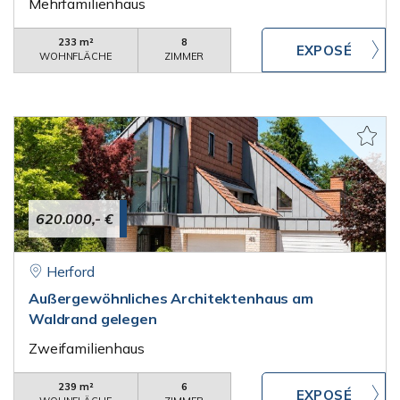
Mehrfamilienhaus
233 m²
8
WOHNFLÄCHE
ZIMMER
620.000,- €
Herford
Außergewöhnliches Architektenhaus am
Waldrand gelegen
Zweifamilienhaus
239 m²
6