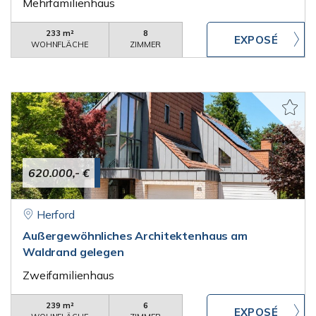
Mehrfamilienhaus
233 m²
8
WOHNFLÄCHE
ZIMMER
620.000,- €
Herford
Außergewöhnliches Architektenhaus am
Waldrand gelegen
Zweifamilienhaus
239 m²
6