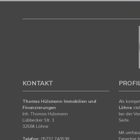
KONTAKT
PROFI
Thomas Hülsmann Immobilien und
Als kompe
Finanzierungen
Löhne
ste
Inh. Thomas Hülsmann
bei der Ve
Lübbecker Str. 1
Seite.
32584 Löhne
Mit umfas
Telefon:
05732 740538
Expertise 