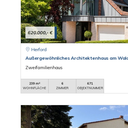
620.000,- €
Herford
Außergewöhnliches Architektenhaus am Wal
Zweifamilienhaus
239 m²
6
671
WOHNFLÄCHE
ZIMMER
OBJEKTNUMMER