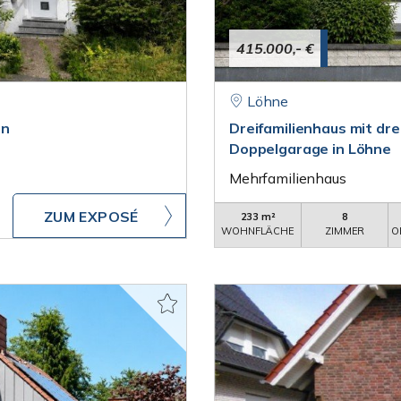
415.000,- €
Löhne
en
Dreifamilienhaus mit dr
Doppelgarage in Löhne
Mehrfamilienhaus
ZUM EXPOSÉ
233 m²
8
WOHNFLÄCHE
ZIMMER
O