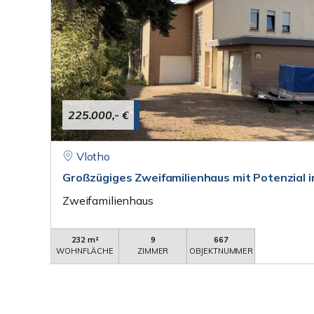
225.000,- €
Vlotho
Großzügiges Zweifamilienhaus mit Potenzial i
Zweifamilienhaus
232 m²
9
667
WOHNFLÄCHE
ZIMMER
OBJEKTNUMMER