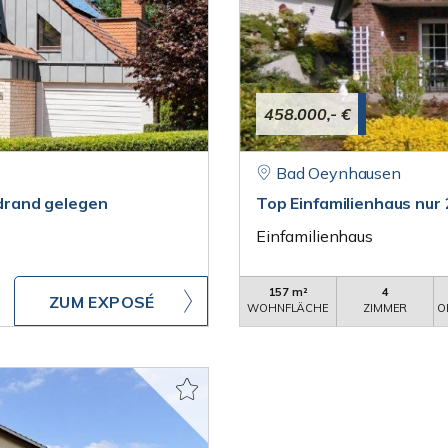
458.000,- €
Bad Oeynhausen
drand gelegen
Top Einfamilienhaus nur
Einfamilienhaus
157 m²
4
ZUM EXPOSÉ
WOHNFLÄCHE
ZIMMER
O