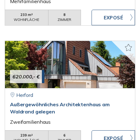
Mehrfamilienhaus
233 m²
8
WOHNFLÄCHE
ZIMMER
620.000,- €
Herford
Außergewöhnliches Architektenhaus am
Waldrand gelegen
Zweifamilienhaus
239 m²
6