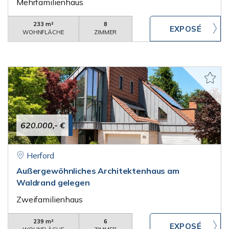
Mehrfamilienhaus
233 m²
8
WOHNFLÄCHE
ZIMMER
620.000,- €
Herford
Außergewöhnliches Architektenhaus am
Waldrand gelegen
Zweifamilienhaus
239 m²
6