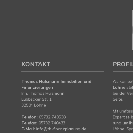
KONTAKT
PROFI
Thomas Hülsmann Immobilien und
Als kompe
Finanzierungen
Löhne
ste
Inh. Thomas Hülsmann
bei der Ve
Lübbecker Str. 1
Seite.
32584 Löhne
Mit umfas
Telefon:
05732 740538
Expertise 
Telefax:
05732 740433
rund um Ih
E-Mail:
info@th-finanzplanung.de
Löhne. Spr