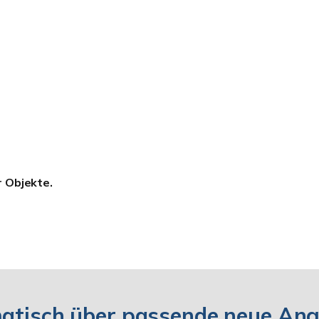
r Objekte.
matisch über passende neue An