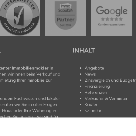
L
INHALT
tenter
Immobilienmakler in
Angebote
hen wir Ihnen beim Verkauf und
News
rmietung Ihrer Immobilie zur
Zinsvergleich und Budget
Finanzierung
Referenzen
sendem Fachwissen und lokaler
Verkäufer & Vermieter
beraten wir Sie in allen Fragen
Käufer
r Haus oder Ihre Wohnung in
mehr
echen Sie uns an - wir sind für