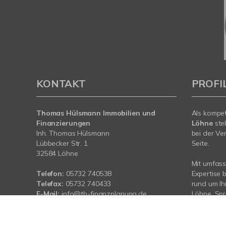
KONTAKT
PROFI
Thomas Hülsmann Immobilien und
Als kompe
Finanzierungen
Löhne
ste
Inh. Thomas Hülsmann
bei der Ve
Lübbecker Str. 1
Seite.
32584 Löhne
Mit umfas
Telefon:
05732 740538
Expertise 
Telefax:
05732 740433
rund um Ih
E-Mail:
info@th-finanzplanung.de
Löhne. Spr
Web:
www.th-finanzplanung.de
Sie da.