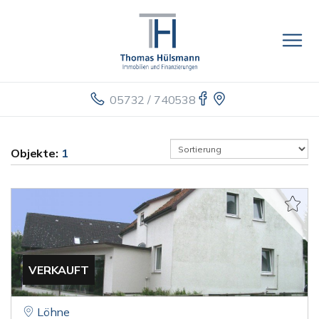
05732 / 740538
Objekte:
1
VERKAUFT
Löhne