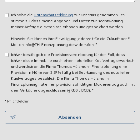
Ich habe die
Datenschutzerklärung
zur Kenntnis genommen. Ich
stimme zu, dass meine Angaben und Daten zur Beantwortung
meiner Anfrage elektronisch erhoben und gespeichert werden.
Hinweis: Sie können Ihre Einwilligung jederzeit für die Zukunft per E-
Mail an info@TH-Finanzplanung.de widerrufen. *
Ich/wir bestätige/n die Provisionsvereinbarung für den Fall, dass
ich/wir diese Immobilie durch einen notariellen Kaufvertrag erwerbe/n,
und werde/n an die Firma Thomas Hülsmann Finanzplanung eine
Provision in Höhe von 3,57% fällig bei Beurkundung des notariellen
Kaufvertrages bezahle/n. Die Firma Thomas Hülsmann
Finanzplanung hat einen provisionspflichtigen Maklervertrag auch mit
dem Verkäufer abgeschlossen (§ 656 c BGB). *
* Pflichtfelder
Absenden