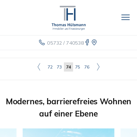
05732 / 740538
72
73
74
75
76
Modernes, barrierefreies Wohnen
auf einer Ebene