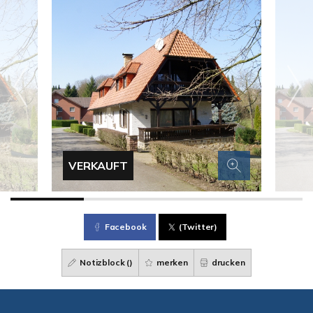
VERKAUFT
Facebook
(Twitter)
Notizblock (
)
merken
drucken