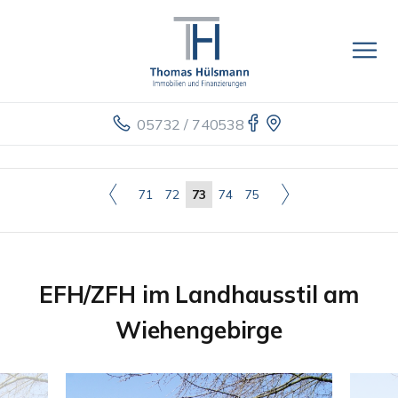
05732 / 740538
71
72
73
74
75
EFH/ZFH im Landhausstil am
Wiehengebirge