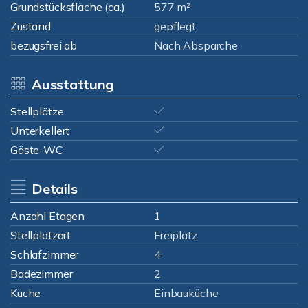
Grundstücksfläche (ca.)
577 m²
Zustand
gepflegt
bezugsfrei ab
Nach Absparche
Ausstattung
Stellplätze
Unterkellert
Gäste-WC
Details
Anzahl Etagen
1
Stellplatzart
Freiplatz
Schlafzimmer
4
Badezimmer
2
Küche
Einbauküche