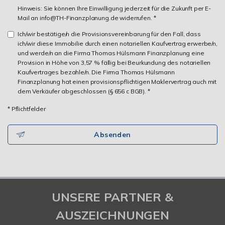
Hinweis: Sie können Ihre Einwilligung jederzeit für die Zukunft per E-
Mail an info@TH-Finanzplanung.de widerrufen. *
Ich/wir bestätige/n die Provisionsvereinbarung für den Fall, dass
ich/wir diese Immobilie durch einen notariellen Kaufvertrag erwerbe/n,
und werde/n an die Firma Thomas Hülsmann Finanzplanung eine
Provision in Höhe von 3,57 % fällig bei Beurkundung des notariellen
Kaufvertrages bezahle/n. Die Firma Thomas Hülsmann
Finanzplanung hat einen provisionspflichtigen Maklervertrag auch mit
dem Verkäufer abgeschlossen (§ 656 c BGB). *
* Pflichtfelder
Absenden
UNSERE PARTNER &
AUSZEICHNUNGEN